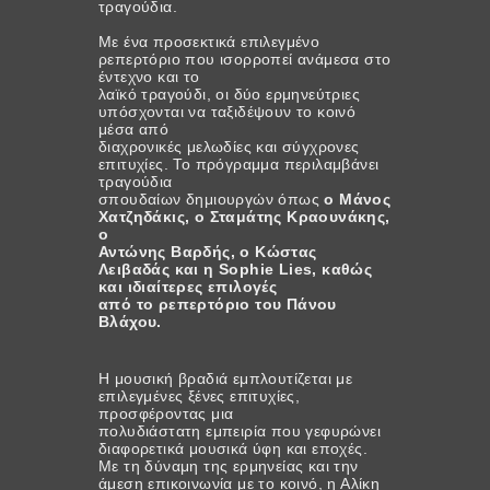
τραγούδια.
Με ένα προσεκτικά επιλεγμένο
ρεπερτόριο που ισορροπεί ανάμεσα στο
έντεχνο και το
λαϊκό τραγούδι, οι δύο ερμηνεύτριες
υπόσχονται να ταξιδέψουν το κοινό
μέσα από
διαχρονικές μελωδίες και σύγχρονες
επιτυχίες. Το πρόγραμμα περιλαμβάνει
τραγούδια
σπουδαίων δημιουργών όπως
ο Μάνος
Χατζηδάκις, ο Σταμάτης Κραουνάκης,
ο
Αντώνης Βαρδής, ο Κώστας
Λειβαδάς και η Sophie Lies, καθώς
και ιδιαίτερες επιλογές
από το ρεπερτόριο του Πάνου
Βλάχου.
Η μουσική βραδιά εμπλουτίζεται με
επιλεγμένες ξένες επιτυχίες,
προσφέροντας μια
πολυδιάστατη εμπειρία που γεφυρώνει
διαφορετικά μουσικά ύφη και εποχές.
Με τη δύναμη της ερμηνείας και την
άμεση επικοινωνία με το κοινό, η Αλίκη