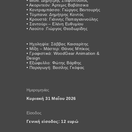
• Βιολί: Δημήτρης Στεφόπουλος
• Ακορντεόν: Άρτεμις Βαβάτσικα
• Κοντραμπάσσο: Γιώργος Βεντουρής
• Τύμπανα: Δημήτρης Κοντός
• Κρουστά: Γιάννης Παπαγιαννούλης
• Σαντούρι – Ελένη Ευθυμίου
• Λαούτο :Γιώργος Θεοδωρίδης
• Hχοληψία: Σάββας Καισαρίτης
• Μίξη – Μάστερ: Θάνος Μπίκος
• Γραφιστικά: WoodGear Animation &
Design
• Εξώφυλλο: Φώτης Βάρθης
• Παραγωγή: Βασίλης Γκόφας
Ημερομηνίες
Κυριακή 31 Μαΐου 2026
Είσοδος
Γενική είσοδος: 12 ευρώ