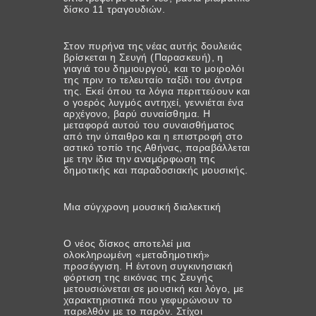
δίσκο 11 τραγουδιών.
Στον πυρήνα της νέας αυτής δουλειάς
βρίσκεται η Σευγή (Παρασκευή), η
γιαγιά του δημιουργού, και το μοιρολόι
της πριν το τελευταίο ταξίδι του άντρα
της. Εκεί όπου τα λόγια περιττεύουν και
ο γοερός λυγμός αντηχεί, γεννιέται ένα
αρχέγονο, βαρύ συναίσθημα. Η
μεταφορά αυτού του συναισθήματος
από την ύπαιθρο και η επιστροφή στο
αστικό τοπίο της Αθήνας, παραβάλλεται
με την ίδια την αναμόρφωση της
δημοτικής και παραδοσιακής μουσικής.
Μια σύγχρονη μουσική διαλεκτική
Ο νέος δίσκος αποτελεί μια
ολοκληρωμένη «μεταδημοτική»
προσέγγιση. Η έντονη συγκινησιακή
φόρτιση της εικόνας της Σευγής
μετουσιώνεται σε μουσική και λόγο, με
χαρακτηριστικά που γεφυρώνουν το
παρελθόν με το παρόν. Στίχοι