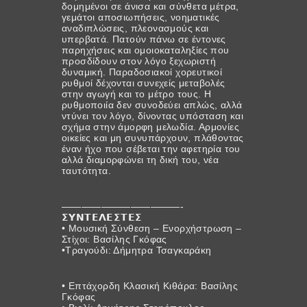
δομημένοι σε άνισα και σύνθετα μέτρα,
γεμάτοι αποσιωπήσεις, νοηματικές
αναδιπλώσεις, πλεονασμούς και
υπερβατά. Πατούν πάνω σε έντονες
παρηχήσεις και ομοιοκαταληξίες που
προσδίδουν στον λόγο ξεχωριστή
δυναμική. Παραδοσιακοί χορευτικοί
ρυθμοί δέχονται συνεχείς μεταβολές
στην αγωγή και το μέτρο τους. Η
ρυθμοποιία δεν συνοδεύει απλώς, αλλά
ντύνει τον λόγο, δίνοντας υπόσταση και
σχήμα στην άμορφη μελωδία. Αρμονίες
οικείες και μη συνυπάρχουν, πλάθοντας
έναν ήχο που σέβεται την αφετηρία του
αλλά διαμορφώνει τη δική του, νέα
ταυτότητα.
————————————-
𝝨𝝪𝝢𝝩𝝚𝝠𝝚𝝨𝝩𝝚𝝨
• Μουσική Σύνθεση – Ενορχήστρωση –
Στίχοι: Βασίλης Γκόφας
•Τραγούδι: Δήμητρα Τσαγκαράκη
• Επτάχορδη Κλασική Κιθάρα: Βασίλης
Γκόφας