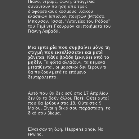
Πιάνο, ντραμς, φωνή, απαγγελία
συναντούν ποίηση από τρεις
διαφορετικούς κόσμους: Χάικου
κλασικών Ιαπώνων ποιητών (Μπάσο,
Μπούσον, Ίσσα), “Λιτανείες του Ρόδου”
του Ρεμί ντε Γκουρμόν και ποιήματα του
Γιάννη Λειβαδά.
Μια εμπειρία που συμβαίνει μόνο τη
στιγμή που εκτυλίσσεται και μετά
χάνεται. Κάθε βράδυ ξεκινάει από το
μηδέν.
Τα φώτα αλλάζουν, τα κείμενα
μετατίθενται, οι μουσικοί δεν ξέρουν τι
θα παίξουν μετά το επόμενο
δευτερόλεπτο.
Αυτό που θα δεις εσύ στις 17 Απριλίου
δεν θα το δούν άλλοι. Ποτέ. Ούτε αυτοί
που θα έρθουν στις 18. Ούτε στις 9
Μαΐου. Είναι η δικιά σου παράσταση, το
δικό σου βίωμα.
Είναι σαν τη ζωή. Happens once. No
rewind.