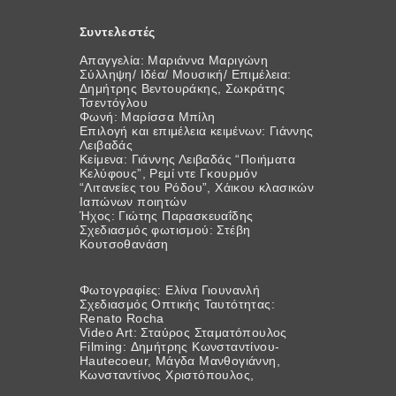
Συντελεστές
Απαγγελία: Μαριάννα Μαριγώνη
Σύλληψη/ Ιδέα/ Μουσική/ Επιμέλεια:
Δημήτρης Βεντουράκης, Σωκράτης
Τσεντόγλου
Φωνή: Μαρίσσα Μπίλη
Επιλογή και επιμέλεια κειμένων: Γιάννης
Λειβαδάς
Κείμενα: Γιάννης Λειβαδάς “Ποιήματα
Κελύφους”, Ρεμί ντε Γκουρμόν
“Λιτανείες του Ρόδου”, Χάικου κλασικών
Ιαπώνων ποιητών
Ήχος: Γιώτης Παρασκευαΐδης
Σχεδιασμός φωτισμού: Στέβη
Κουτσοθανάση
Φωτογραφίες: Ελίνα Γιουνανλή
Σχεδιασμός Οπτικής Ταυτότητας:
Renato Rocha
Video Art: Σταύρος Σταματόπουλος
Filming: Δημήτρης Κωνσταντίνου-
Hautecoeur, Μάγδα Μανθογιάννη,
Κωνσταντίνος Χριστόπουλος,