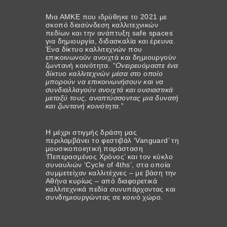
Μια ΑΜΚΕ που ιδρύθηκε το 2021 με
σκοπό διασύνδεση καλλιτεχνικών
πεδίων και την ανάπτυξη safe spaces
για δημιουργία, διδασκαλία και έρευνα.
Ένα δίκτυο καλλιτεχνών που
επικοινωνούν ανοιχτά και δημιουργούν
ζωντανή κοινότητα. “
Ονειρευόμαστε ένα
δίκτυο καλλιτεχνών μέσα στο οποίο
μπορούν να επικοινωνήσουν και να
συνδιαλλαγούν ανοιχτά και ουσιαστικά
μεταξύ τους, αναπτύσσοντας μια δυνατή
και ζωντανή κοινότητα
.”
Η μέχρι στιγμής δράση μας
περιλαμβάνει το φεστιβάλ ‘Vanguard’ τη
μουσικοποιητική παράσταση
‘Πεπερασμένος Χρόνος’ και τον κύκλο
συναυλιών ‘Cycle of 4ths’, στα οποία
συμμετείχαν καλλιτέχνες – με βάση την
Αθήνα κυρίως – από διαφορετικά
καλλιτεχνικά πεδία συνυπάρχοντας και
συνδημιουργώντας σε κοινό χώρο.